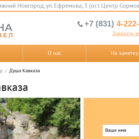
жний Новгород, ул. Ефремова, 3 (ост. Центр Сормо
+7 (831)
4-222
Заказать з
О нас
На заметку
я
Душа Кавказа
вказа