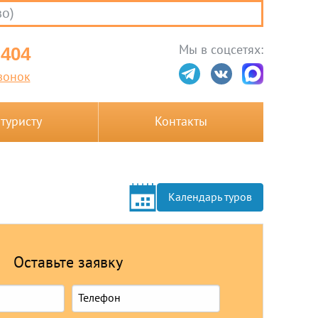
во)
Мы в соцсетях:
-404
вонок
 туристу
Контакты
Календарь туров
Оставьте заявку