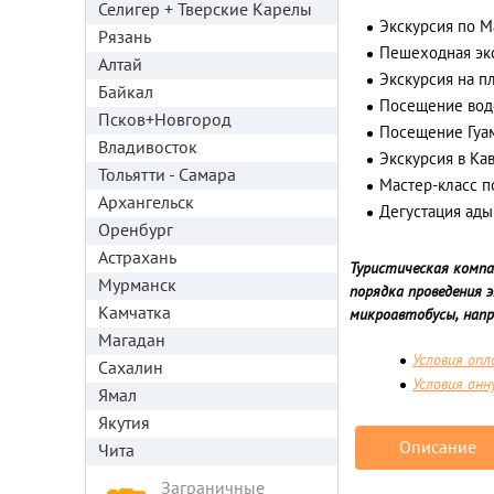
Селигер + Тверские Карелы
Экскурсия по М
Рязань
Пешеходная эк
Алтай
Экскурсия на п
Байкал
Посещение вод
Псков+Новгород
Посещение Гуа
Владивосток
Экскурсия в Ка
Тольятти - Самара
Мастер-класс п
Архангельск
Дегустация ады
Оренбург
Астрахань
Туристическая компа
Мурманск
порядка проведения 
Камчатка
микроавтобусы, напр
Магадан
Условия оп
Сахалин
Условия анн
Ямал
Якутия
Описание
Чита
Заграничные