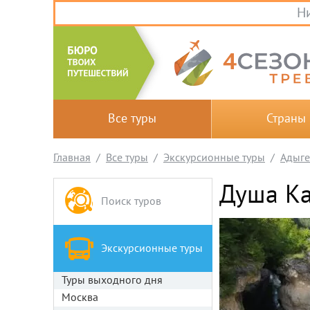
Ни
Все туры
Страны
Главная
Все туры
Экскурсионные туры
Адыге
Душа Ка
Поиск туров
Экскурсионные туры
Туры выходного дня
Москва