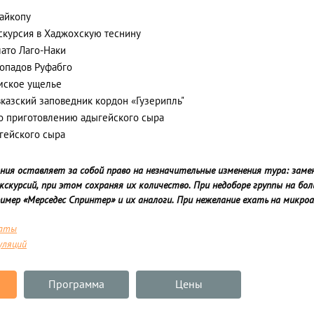
айкопу
скурсия в Хаджохскую теснину
лато Лаго-Наки
опадов Руфабго
мское ущелье
вказский заповедник кордон «Гузерипль"
о приготовлению адыгейского сыра
гейского сыра
ния оставляет за собой право на незначительные изменения тура: заме
экскурсий, при этом сохраняя их количество. При недоборе группы на бо
имер «Мерседес Спринтер» и их аналоги. При нежелание ехать на микр
латы
уляций
Программа
Цены