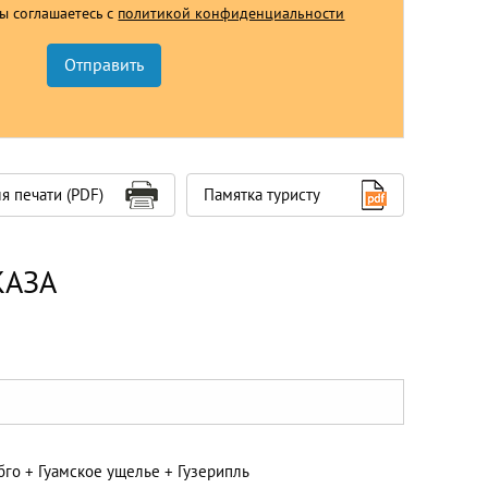
Вы соглашаетесь с
политикой конфиденциальности
я печати (PDF)
Памятка туристу
КАЗА
го + Гуамское ущелье + Гузерипль