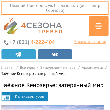
Нижний Новгород, ул. Ефремова, 3 (ост. Центр
Сормово)
+7 (831)
4-222-404
Заказать звонок
Экскурсионные туры
Заграничные экскурсии
Главная
Все туры
Экскурсионные туры
Архангельск
Туры на Черное Море
Таёжное Кенозерье: затерянный мир
Вылеты из Нижнего Новгорода
Таёжное Кенозерье: затерянный мир
Горящие туры
Календарь туров
Раннее бронирование
Железнодорожные туры