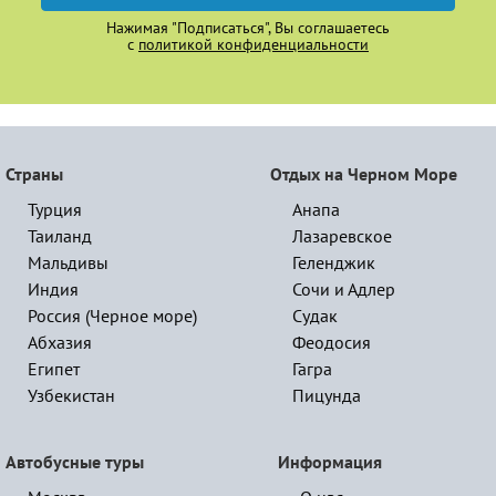
Нажимая "Подписаться", Вы соглашаетесь
с
политикой конфиденциальности
Страны
Отдых на Черном Море
Турция
Анапа
Таиланд
Лазаревское
Мальдивы
Геленджик
Индия
Сочи и Адлер
Россия (Черное море)
Судак
Абхазия
Феодосия
Египет
Гагра
Узбекистан
Пицунда
Автобусные туры
Информация