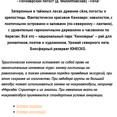
- Почозерский погост (д. Филипповская) - Поча*
Затерянные в таёжных лесах древние сёла, погосты и
крепостицы. Фантастически красивое Кенозеро: извилистое, с
поэтичными островами и заливами (по-северному – лахтами),
с удивительно гармоничными деревнями и часовнями по
берегам. Всё это
–
национальный парк "Кенозерье"
–
рай для
романтиков, поэтов и художников. Урожай северного лета.
Биосферный резерват ЮНЕСКО.
Туристическая компания оставляет за собой право на
незначительные изменения тура: замену гостиницы на
равнозначную, а также изменение порядка проведения экскурсий, при
этом сохраняя их количество. При недоборе группы на большой
автобус может использоваться замена на микроавтобусы, например
«Мерседес Спринтер» и их аналоги. При нежелание ехать на
микроавтобусе применяются стандартные условия аннуляции.
Условия оплаты
Условия аннуляций