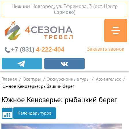
Нижний Новгород, ул. Ефремова, 3 (ост. Центр
Сормово)
+7 (831)
4-222-404
Заказать звонок
Экскурсионные туры
Заграничные экскурсии
Главная
Все туры
Экскурсионные туры
Архангельск
Туры на Черное Море
Южное Кенозерье: рыбацкий берег
Вылеты из Нижнего Новгорода
Южное Кенозерье: рыбацкий берег
Горящие туры
Календарь туров
Раннее бронирование
Железнодорожные туры