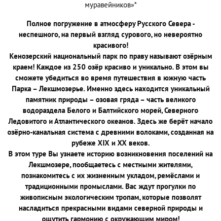
муравейников»*
Полное погружение в атмосферу Русского Севера -
неспешного, на первый взгляд сурового, но невероятно
красивого!
Кенозерский национальный парк по праву называют озёрным
краем! Каждое из 250 озёр красиво и уникально. В этом вы
сможете убедиться во время путешествия в южную часть
Парка – Лекшмозерье. Именно здесь находится уникальный
памятник природы – озовая гряда – часть великого
водораздела Белого и Балтийского морей, Северного
Ледовитого и Атлантического океанов. Здесь же берёт начало
озёрно-канальная система с древними волоками, созданная на
рубеже XIX и XX веков.
В этом туре Вы узнаете историю возникновения поселений на
Лекшмозере, пообщаетесь с местными жителями,
познакомитесь с их жизненным укладом, ремёслами и
традиционными промыслами. Вас ждут прогулки по
живописным экологическим тропам, которые позволят
насладиться прекрасными видами северной природы и
ощутить гармонию с окружающим миром!