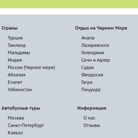
Страны
Отдых на Черном Море
Турция
Анапа
Таиланд
Лазаревское
Мальдивы
Геленджик
Индия
Сочи и Адлер
Россия (Черное море)
Судак
Абхазия
Феодосия
Египет
Гагра
Узбекистан
Пицунда
Автобусные туры
Информация
Москва
О нас
Санкт-Петербург
Отзывы
Кавказ