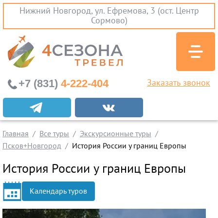
Нижний Новгород, ул. Ефремова, 3 (ост. Центр
Сормово)
+7 (831)
4-222-404
Заказать звонок
Экскурсионные туры
Заграничные экскурсии
Главная
Все туры
Экскурсионные туры
Туры на Черное Море
Псков+Новгород
История России у границ Европы
Вылеты из Нижнего Новгорода
История России у границ Европы
Горящие туры
Календарь туров
Раннее бронирование
Железнодорожные туры