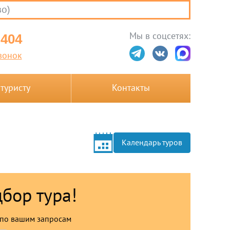
во)
Мы в соцсетях:
-404
вонок
 туристу
Контакты
Календарь туров
дбор тура!
по вашим запросам