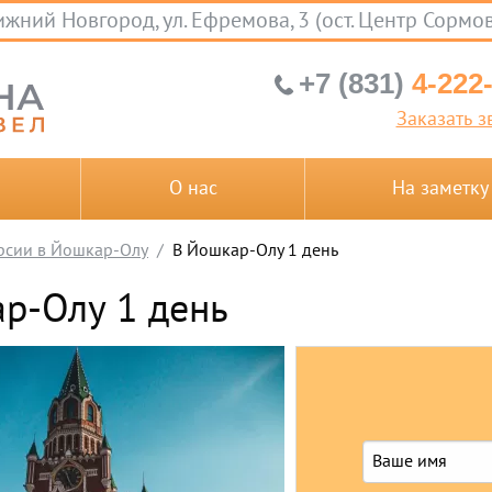
жний Новгород, ул. Ефремова, 3 (ост. Центр Сормо
+7 (831)
4-222
Заказать з
О нас
На заметку
рсии в Йошкар-Олу
В Йошкар-Олу 1 день
р-Олу 1 день