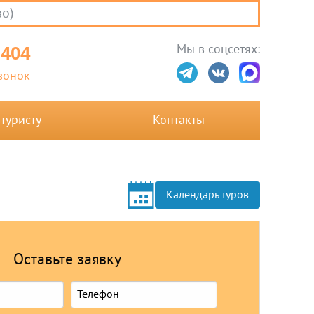
во)
Мы в соцсетях:
-404
вонок
 туристу
Контакты
Календарь туров
Оставьте заявку