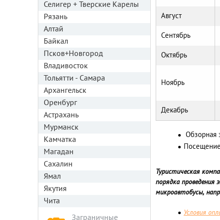
Селигер + Тверские Карелы
Август
Рязань
Алтай
Сентябрь
Байкал
Псков+Новгород
Октябрь
Владивосток
Тольятти - Самара
Ноябрь
Архангельск
Оренбург
Декабрь
Астрахань
Мурманск
Обзорная э
Камчатка
Посещение 
Магадан
Сахалин
Туристическая компа
Ямал
порядка проведения 
Якутия
микроавтобусы, напр
Чита
Условия оп
Заграничные