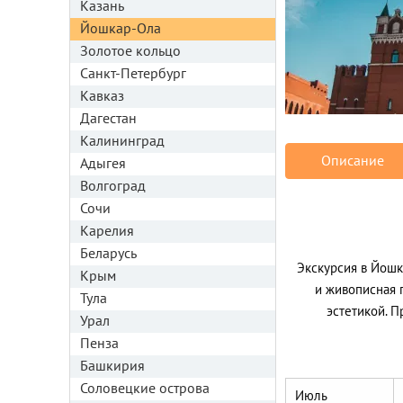
Казань
Йошкар-Ола
Золотое кольцо
Санкт-Петербург
Кавказ
Дагестан
Калининград
Описание
Адыгея
Волгоград
Сочи
Карелия
Беларусь
Экскурсия в Йошк
Крым
и живописная 
Тула
эстетикой. П
Урал
Пенза
Башкирия
Соловецкие острова
Июль