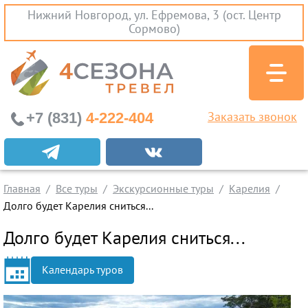
Нижний Новгород, ул. Ефремова, 3 (ост. Центр
Сормово)
+7 (831)
4-222-404
Заказать звонок
Экскурсионные туры
Заграничные экскурсии
Главная
Все туры
Экскурсионные туры
Карелия
Туры на Черное Море
Долго будет Карелия сниться...
Вылеты из Нижнего Новгорода
Долго будет Карелия сниться...
Горящие туры
Календарь туров
Раннее бронирование
Железнодорожные туры