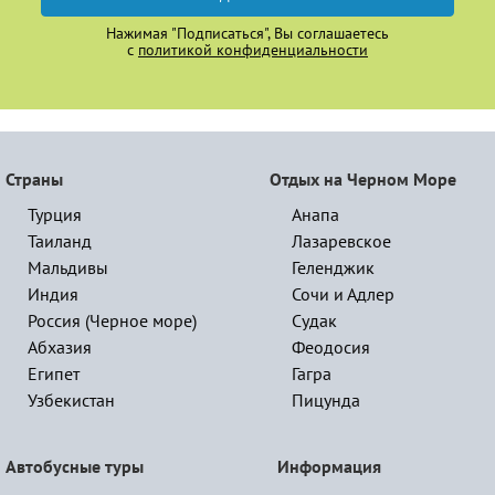
Нажимая "Подписаться", Вы соглашаетесь
с
политикой конфиденциальности
Страны
Отдых на Черном Море
Турция
Анапа
Таиланд
Лазаревское
Мальдивы
Геленджик
Индия
Сочи и Адлер
Россия (Черное море)
Судак
Абхазия
Феодосия
Египет
Гагра
Узбекистан
Пицунда
Автобусные туры
Информация