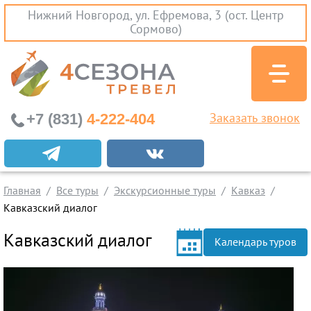
Нижний Новгород, ул. Ефремова, 3 (ост. Центр
Сормово)
+7 (831)
4-222-404
Заказать звонок
Экскурсионные туры
Заграничные экскурсии
Главная
Все туры
Экскурсионные туры
Кавказ
Туры на Черное Море
Кавказский диалог
Вылеты из Нижнего Новгорода
Кавказский диалог
Календарь туров
Горящие туры
Раннее бронирование
Железнодорожные туры