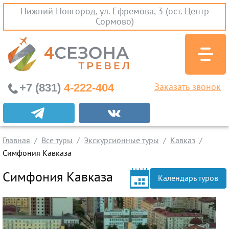
Нижний Новгород, ул. Ефремова, 3 (ост. Центр
Сормово)
+7 (831)
4-222-404
Заказать звонок
Экскурсионные туры
Заграничные экскурсии
Главная
Все туры
Экскурсионные туры
Кавказ
Туры на Черное Море
Симфония Кавказа
Вылеты из Нижнего Новгорода
Симфония Кавказа
Календарь туров
Горящие туры
Раннее бронирование
Железнодорожные туры