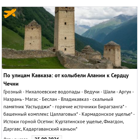
Круизы
По улицам Кавказа: от колыбели Алании к Сердцу
Чечни
Грозный - Нихалоевские водопады - Ведучи - Шали - Аргун -
Назрань - Магас - Беслан - Владикавказ - скальный
памятник Уастырджи* - горячие источники Бирагзанга* -
башенный комплекс Цаллаговых* - Кармадонское ущелье* -
Истоки горной Осетии: Куртатинское ущелье, Фиагдон,
Даргавс, Кадаргаванский каньон*