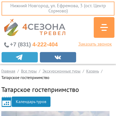
Нижний Новгород, ул. Ефремова, 3 (ост. Центр
Сормово)
+7 (831)
4-222-404
Заказать звонок
Экскурсионные туры
Заграничные экскурсии
Главная
Все туры
Экскурсионные туры
Казань
Туры на Черное Море
Татарское гостеприимство
Вылеты из Нижнего Новгорода
Татарское гостеприимство
Горящие туры
Календарь туров
Раннее бронирование
Железнодорожные туры