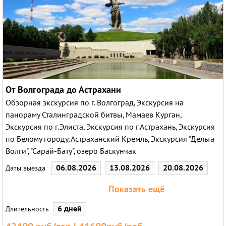
Круизы
От Волгограда до Астрахани
Обзорная экскурсия по г. Волгоград, Экскурсия на
панораму Сталинградской битвы, Мамаев Курган,
Экскурсия по г.Элиста, Экскурсия по г.Астрахань, Экскурсия
по Белому городу, Астраханский Кремль, Экскурсия "Дельта
Волги", "Сарай-Бату", озеро Баскунчак
06.08.2026
13.08.2026
20.08.2026
Даты выезда
03.09.2026
10.09.2026
17.09.2026
Показать ещё
01.10.2026
08.10.2026
6 дней
Длительность