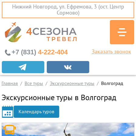
Нижний Новгород, ул. Ефремова, 3 (ост. Центр
Сормово)
+7 (831)
4-222-404
Заказать звонок
Экскурсионные туры
Заграничные экскурсии
Главная
Все туры
Экскурсионные туры
Волгоград
Туры на Черное Море
Экскурсионные туры в Волгоград
Вылеты из Нижнего Новгорода
Горящие туры
Календарь туров
Раннее бронирование
Железнодорожные туры