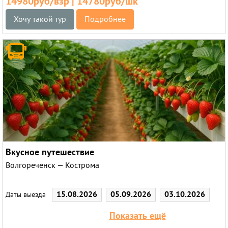
14980руб/взр | 14780руб/шк
Хочу такой тур
Подробнее
Вкусное путешествие
Волгореченск — Кострома
15.08.2026
05.09.2026
03.10.2026
Даты выезда
31.10.2026
05.12.2026
Показать ещё