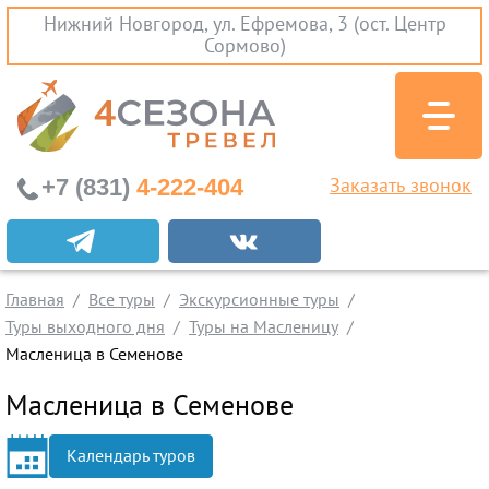
Нижний Новгород, ул. Ефремова, 3 (ост. Центр
Сормово)
+7 (831)
4-222-404
Заказать звонок
Экскурсионные туры
Заграничные экскурсии
Главная
Все туры
Экскурсионные туры
Туры на Черное Море
Туры выходного дня
Туры на Масленицу
Вылеты из Нижнего Новгорода
Масленица в Семенове
Горящие туры
Масленица в Семенове
Раннее бронирование
Календарь туров
Железнодорожные туры