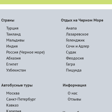
Страны
Отдых на Черном Море
Турция
Анапа
Таиланд
Лазаревское
Мальдивы
Геленджик
Индия
Сочи и Адлер
Россия (Черное море)
Судак
Абхазия
Феодосия
Египет
Гагра
Узбекистан
Пицунда
Автобусные туры
Информация
Москва
О нас
Санкт-Петербург
Отзывы
Кавказ
Карелия