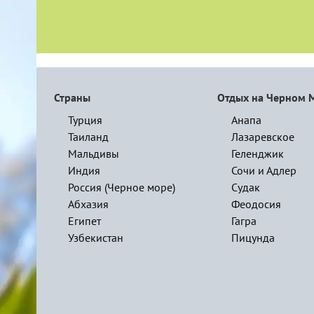
Страны
Отдых на Черном 
Турция
Анапа
Таиланд
Лазаревское
Мальдивы
Геленджик
Индия
Сочи и Адлер
Россия (Черное море)
Судак
Абхазия
Феодосия
Египет
Гагра
Узбекистан
Пицунда