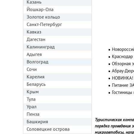
Казань
Йошкар-Ола
Золотое кольцо
Санкт-Петербург
Кавказ
Дагестан
Калининград
Новороссий
Адыгея
Краснодар 
Волгоград
Обзорная э
Сочи
Абрау-Дюр
Карелия
НОВИНКА! 
Беларусь
Питание З
Крым
Гостиницы 
Тула
Урал
Пенза
Туристическая компа
Башкирия
порядка проведения 
Соловецкие острова
микроавтобусы, напр