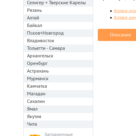
Селигер + Тверские Карелы
Рязань
Условия оп
Условия анн
Алтай
Байкал
Псков+Новгород
Описание
Владивосток
Тольятти - Самара
Архангельск
Оренбург
Астрахань
Мурманск
Камчатка
Магадан
Сахалин
Ямал
Якутия
Чита
Заграничные