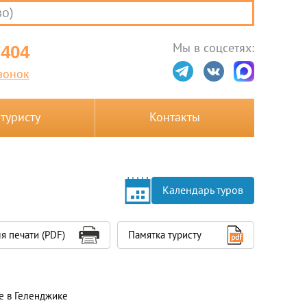
во)
Мы в соцсетях:
-404
вонок
 туристу
Контакты
Календарь туров
я печати (PDF)
Памятка туристу
 в Геленджике