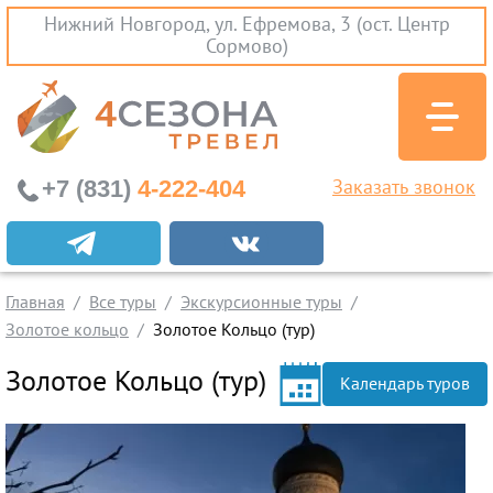
Нижний Новгород, ул. Ефремова, 3 (ост. Центр
Сормово)
+7 (831)
4-222-404
Заказать звонок
Экскурсионные туры
Заграничные экскурсии
Главная
Все туры
Экскурсионные туры
Туры на Черное Море
Золотое кольцо
Золотое Кольцо (тур)
Вылеты из Нижнего Новгорода
Золотое Кольцо (тур)
Календарь туров
Горящие туры
Раннее бронирование
Железнодорожные туры