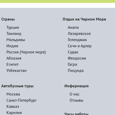
Страны
Отдых на Черном Море
Турция
Анапа
Таиланд
Лазаревское
Мальдивы
Геленджик
Индия
Сочи и Адлер
Россия (Черное море)
Судак
Абхазия
Феодосия
Египет
Гагра
Узбекистан
Пицунда
Автобусные туры
Информация
Москва
О нас
Санкт-Петербург
Отзывы
Кавказ
Карелия
Часы работы