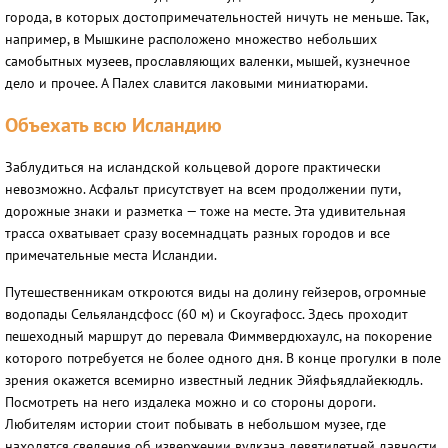
города, в которых достопримечательностей ничуть не меньше. Так,
например, в Мышкине расположено множество небольших
самобытных музеев, прославляющих валенки, мышей, кузнечное
дело и прочее. А Палех славится лаковыми миниатюрами.
Объехать всю Исландию
Заблудиться на исландской кольцевой дороге практически
невозможно. Асфальт присутствует на всем продолжении пути,
дорожные знаки и разметка — тоже на месте. Эта удивительная
трасса охватывает сразу восемнадцать разных городов и все
примечательные места Исландии.
Путешественникам откроются виды на долину гейзеров, огромные
водопады Сельяландсфосс (60 м) и Скоугафосс. Здесь проходит
пешеходный маршрут до перевала Фиммвердюхаулс, на покорение
которого потребуется не более одного дня. В конце прогулки в поле
зрения окажется всемирно известный ледник Эйяфьядлайекюдль.
Посмотреть на него издалека можно и со стороны дороги.
Любителям истории стоит побывать в небольшом музее, где
находятся сведения об извержении вулкана девятилетней давности.