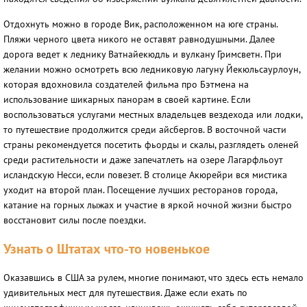
Отдохнуть можно в городе Вик, расположенном на юге страны.
Пляжи черного цвета никого не оставят равнодушными. Далее
дорога ведет к леднику Ватнайекюдль и вулкану Гримсветн. При
желании можно осмотреть всю ледниковую лагуну Йекюльсаурлоун,
которая вдохновила создателей фильма про Бэтмена на
использование шикарных панорам в своей картине. Если
воспользоваться услугами местных владельцев вездехода или лодки,
то путешествие продолжится среди айсбергов. В восточной части
страны рекомендуется посетить фьорды и скалы, разглядеть оленей
среди растительности и даже запечатлеть на озере Лагарфльоут
исландскую Несси, если повезет. В столице Акюрейри вся мистика
уходит на второй план. Посещение лучших ресторанов города,
катание на горных лыжах и участие в яркой ночной жизни быстро
восстановит силы после поездки.
Узнать о Штатах что-то новенькое
Оказавшись в США за рулем, многие понимают, что здесь есть немало
удивительных мест для путешествия. Даже если ехать по