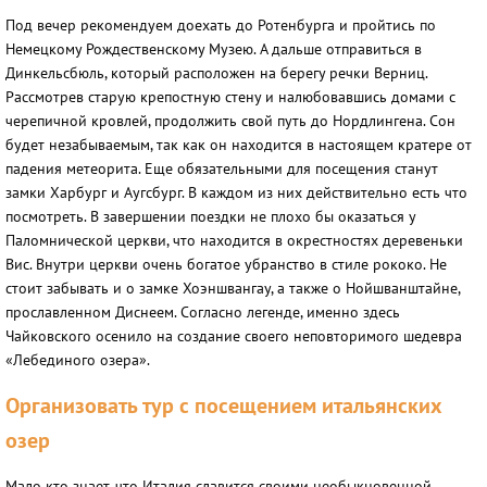
Под вечер рекомендуем доехать до Ротенбурга и пройтись по
Немецкому Рождественскому Музею. А дальше отправиться в
Динкельсбюль, который расположен на берегу речки Верниц.
Рассмотрев старую крепостную стену и налюбовавшись домами с
черепичной кровлей, продолжить свой путь до Нордлингена. Сон
будет незабываемым, так как он находится в настоящем кратере от
падения метеорита. Еще обязательными для посещения станут
замки Харбург и Аугсбург. В каждом из них действительно есть что
посмотреть. В завершении поездки не плохо бы оказаться у
Паломнической церкви, что находится в окрестностях деревеньки
Вис. Внутри церкви очень богатое убранство в стиле рококо. Не
стоит забывать и о замке Хоэншвангау, а также о Нойшванштайне,
прославленном Диснеем. Согласно легенде, именно здесь
Чайковского осенило на создание своего неповторимого шедевра
«Лебединого озера».
Организовать тур с посещением итальянских
озер
Мало кто знает, что Италия славится своими необыкновенной