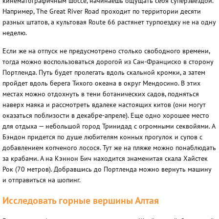
кинематографичным шоссе, начинаешь ощущать себя суперзвездой.
Например, The Great River Road проходит по территории десяти
разных штатов, а культовая Route 66 растянет турпоездку не на одну
неделю.
Если же на отпуск не предусмотрено столько свободного времени,
тогда можно воспользоваться дорогой из Сан-Франциско в сторону
Портленда. Путь будет пролегать вдоль скальной кромки, а затем
пройдет вдоль берега Тихого океана в округ Мендосино. В этих
местах можно отдохнуть в тени ботанических садов, подняться
наверх маяка и рассмотреть вдалеке настоящих китов (они могут
оказаться поблизости в декабре-апреле). Еще одно хорошее место
для отдыха — небольшой город Тринидад с огромными секвойями. А
Бэндон придется по душе любителям конных прогулок и супов с
добавлением копченого лосося. Тут же на пляже можно понаблюдать
за крабами. А на Кэннон Бич находится знаменитая скала Хайстек
Рок (70 метров). Добравшись до Портленда можно вернуть машину
и отправиться на шопинг.
Исследовать горные вершины Алтая