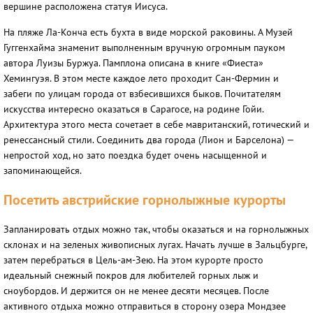
вершине расположена статуя Иисуса.
На пляже Ла-Конча есть бухта в виде морской раковины. А Музей
Гуггенхайма знаменит выполненным вручную огромным пауком
автора Луизы Буржуа. Памплона описана в книге «Фиеста»
Хемингуэя. В этом месте каждое лето проходит Сан-Фермин и
забеги по улицам города от взбесившихся быков. Почитателям
искусства интересно оказаться в Сарагосе, на родине Гойи.
Архитектура этого места сочетает в себе мавританский, готический и
ренессансный стили. Соединить два города (Лион и Барселона) —
непростой ход, но зато поездка будет очень насыщенной и
запоминающейся.
Посетить австрийские горнолыжные курорты
Запланировать отдых можно так, чтобы оказаться и на горнолыжных
склонах и на зеленых живописных лугах. Начать лучше в Зальцбурге,
затем перебраться в Цель-ам-Зею. На этом курорте просто
идеальный снежный покров для любителей горных лыж и
сноубордов. И держится он не менее десяти месяцев. После
активного отдыха можно отправиться в сторону озера Мондзее