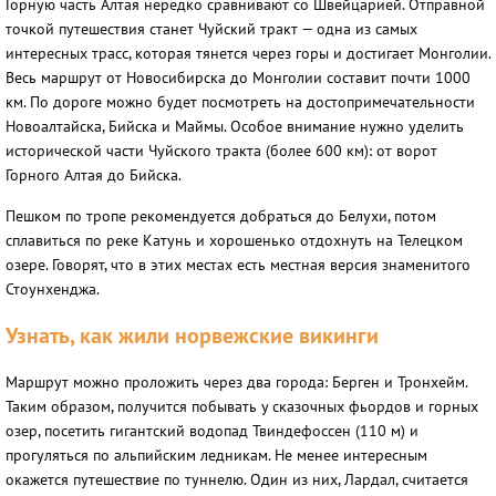
Горную часть Алтая нередко сравнивают со Швейцарией. Отправной
точкой путешествия станет Чуйский тракт — одна из самых
интересных трасс, которая тянется через горы и достигает Монголии.
Весь маршрут от Новосибирска до Монголии составит почти 1000
км. По дороге можно будет посмотреть на достопримечательности
Новоалтайска, Бийска и Маймы. Особое внимание нужно уделить
исторической части Чуйского тракта (более 600 км): от ворот
Горного Алтая до Бийска.
Пешком по тропе рекомендуется добраться до Белухи, потом
сплавиться по реке Катунь и хорошенько отдохнуть на Телецком
озере. Говорят, что в этих местах есть местная версия знаменитого
Стоунхенджа.
Узнать, как жили норвежские викинги
Маршрут можно проложить через два города: Берген и Тронхейм.
Таким образом, получится побывать у сказочных фьордов и горных
озер, посетить гигантский водопад Твиндефоссен (110 м) и
прогуляться по альпийским ледникам. Не менее интересным
окажется путешествие по туннелю. Один из них, Лардал, считается