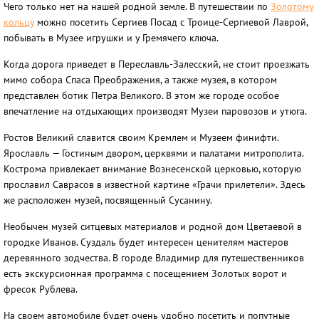
Чего только нет на нашей родной земле. В путешествии по
Золотому
кольцу
можно посетить Сергиев Посад с Троице-Сергиевой Лаврой,
побывать в Музее игрушки и у Гремячего ключа.
Когда дорога приведет в Переславль-Залесский, не стоит проезжать
мимо собора Спаса Преображения, а также музея, в котором
представлен ботик Петра Великого. В этом же городе особое
впечатление на отдыхающих производят Музеи паровозов и утюга.
Ростов Великий славится своим Кремлем и Музеем финифти.
Ярославль — Гостиным двором, церквями и палатами митрополита.
Кострома привлекает внимание Вознесенской церковью, которую
прославил Саврасов в известной картине «Грачи прилетели». Здесь
же расположен музей, посвященный Сусанину.
Необычен музей ситцевых материалов и родной дом Цветаевой в
городке Иванов. Суздаль будет интересен ценителям мастеров
деревянного зодчества. В городе Владимир для путешественников
есть экскурсионная программа с посещением Золотых ворот и
фресок Рублева.
На своем автомобиле будет очень удобно посетить и попутные