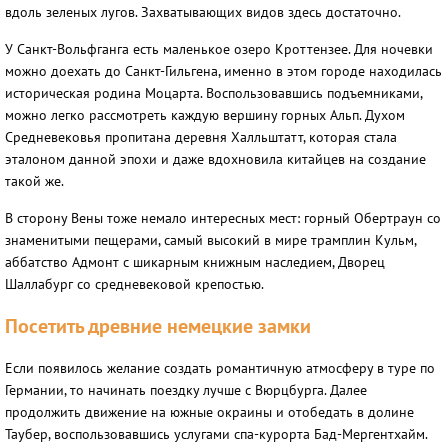
вдоль зеленых лугов. Захватывающих видов здесь достаточно.
У Санкт-Вольфганга есть маленькое озеро Кроттензее. Для ночевки
можно доехать до Санкт-Гильгена, именно в этом городе находилась
историческая родина Моцарта. Воспользовавшись подъемниками,
можно легко рассмотреть каждую вершину горных Альп. Духом
Средневековья пропитана деревня Халльштатт, которая стала
эталоном данной эпохи и даже вдохновила китайцев на создание
такой же.
В сторону Вены тоже немало интересных мест: горный Обертраун со
знаменитыми пещерами, самый высокий в мире трамплин Кульм,
аббатство Адмонт с шикарным книжным наследием, Дворец
Шаллабург со средневековой крепостью.
Посетить древние немецкие замки
Если появилось желание создать романтичную атмосферу в туре по
Германии, то начинать поездку лучше с Вюрцбурга. Далее
продолжить движение на южные окраины и отобедать в долине
Таубер, воспользовавшись услугами спа-курорта Бад-Мергентхайм.