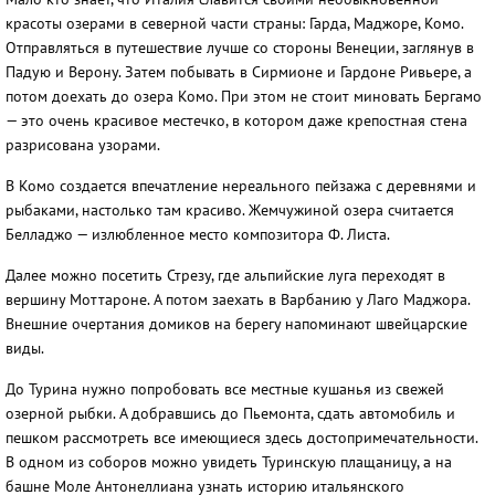
красоты озерами в северной части страны: Гарда, Маджоре, Комо.
Отправляться в путешествие лучше со стороны Венеции, заглянув в
Падую и Верону. Затем побывать в Сирмионе и Гардоне Ривьере, а
потом доехать до озера Комо. При этом не стоит миновать Бергамо
— это очень красивое местечко, в котором даже крепостная стена
разрисована узорами.
В Комо создается впечатление нереального пейзажа с деревнями и
рыбаками, настолько там красиво. Жемчужиной озера считается
Белладжо — излюбленное место композитора Ф. Листа.
Далее можно посетить Стрезу, где альпийские луга переходят в
вершину Моттароне. А потом заехать в Варбанию у Лаго Маджора.
Внешние очертания домиков на берегу напоминают швейцарские
виды.
До Турина нужно попробовать все местные кушанья из свежей
озерной рыбки. А добравшись до Пьемонта, сдать автомобиль и
пешком рассмотреть все имеющиеся здесь достопримечательности.
В одном из соборов можно увидеть Туринскую плащаницу, а на
башне Моле Антонеллиана узнать историю итальянского