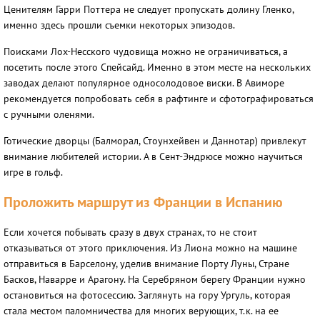
Ценителям Гарри Поттера не следует пропускать долину Гленко,
именно здесь прошли съемки некоторых эпизодов.
Поисками Лох-Несского чудовища можно не ограничиваться, а
посетить после этого Спейсайд. Именно в этом месте на нескольких
заводах делают популярное односолодовое виски. В Авиморе
рекомендуется попробовать себя в рафтинге и сфотографироваться
с ручными оленями.
Готические дворцы (Балморал, Стоунхейвен и Даннотар) привлекут
внимание любителей истории. А в Сент-Эндрюсе можно научиться
игре в гольф.
Проложить маршрут из Франции в Испанию
Если хочется побывать сразу в двух странах, то не стоит
отказываться от этого приключения. Из Лиона можно на машине
отправиться в Барселону, уделив внимание Порту Луны, Стране
Басков, Наварре и Арагону. На Серебряном берегу Франции нужно
остановиться на фотосессию. Заглянуть на гору Ургуль, которая
стала местом паломничества для многих верующих, т.к. на ее