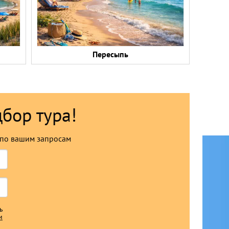
Пересыпь
дбор тура!
по вашим запросам
ь
и