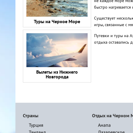
не каждое море може
быстро нагревается 
Существует нескольк
Туры на Черное Море
игры, связанные с м
Путевки и туры на А
отдыха оставались д
Вылеты из Нижнего
Новгорода
Страны
Отдых на Черном 
Турция
Анапа
Таиланд
Лазаревское