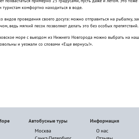
т похвастаться примерно 25 градусами, пусть даже и летом. Это тоже
и туристам комфортно находиться в воде.
о видов проведения своего досуга: можно отправиться на рыбалку, з
ячом, ведь мягкий песок позволяют делать это без особых препятствий.
зовское море с выездом из Нижнего Новгорода можно выбрать на наше
овольны и уезжали со словами «Еще вернусь!».
Море
Автобусные туры
Информация
Москва
О нас
Санкт-Петербург
Отзывы