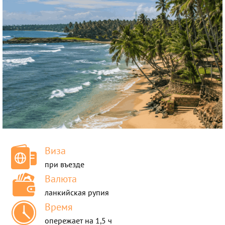
Россия
Таиланд
Турция
Узбекистан
Шри-Ланка
Виза
при въезде
Валюта
ланкийская рупия
Время
опережает на 1,5 ч