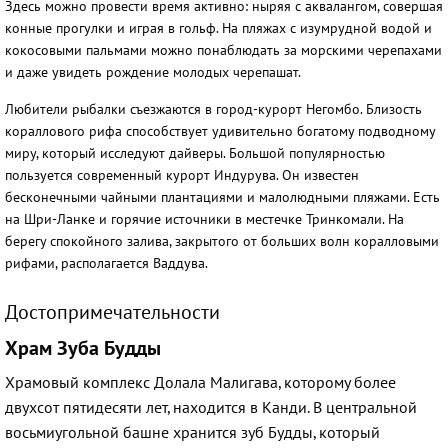
Здесь можно провести время активно: ныряя с аквалангом, совершая
конные прогулки и играя в гольф. На пляжах с изумрудной водой и
кокосовыми пальмами можно понаблюдать за морскими черепахами
и даже увидеть рождение молодых черепашат.
Любители рыбалки съезжаются в город-курорт Негомбо. Близость
кораллового рифа способствует удивительно богатому подводному
миру, который исследуют дайверы. Большой популярностью
пользуется современный курорт Индурува. Он известен
бесконечными чайными плантациями и малолюдными пляжами. Есть
на Шри-Ланке и горячие источники в местечке Тринкомали. На
берегу спокойного залива, закрытого от больших волн коралловыми
рифами, располагается Ваддува.
Достопримечательности
Храм Зуба Будды
Храмовый комплекс Долала Малигава, которому более
двухсот пятидесяти лет, находится в Канди. В центральной
восьмиугольной башне хранится зуб Будды, который