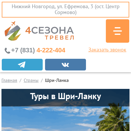
Нижний Новгород, ул. Ефремова, 3 (ост. Центр
Сормово)
+7 (831)
4-222-404
Заказать звонок
Абхазия
Главная
Страны
Шри-Ланка
Бали
Туры в Шри-Ланку
Вьетнам
Египет
Индия
Мальдивы