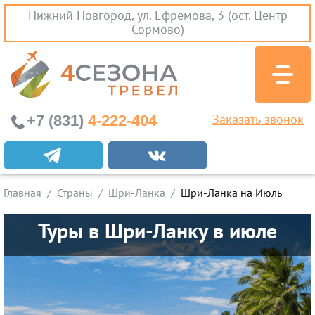
Нижний Новгород, ул. Ефремова, 3 (ост. Центр
Сормово)
+7 (831)
4-222-404
Заказать звонок
Абхазия
Главная
Страны
Шри-Ланка
Шри-Ланка на Июль
Бали
Туры в Шри-Ланку в июле
Вьетнам
Египет
Индия
Мальдивы