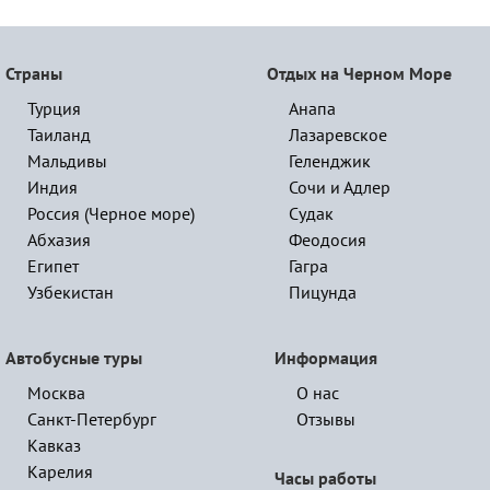
Страны
Отдых на Черном Море
Турция
Анапа
Таиланд
Лазаревское
Мальдивы
Геленджик
Индия
Сочи и Адлер
Россия (Черное море)
Судак
Абхазия
Феодосия
Египет
Гагра
Узбекистан
Пицунда
Автобусные туры
Информация
Москва
О нас
Санкт-Петербург
Отзывы
Кавказ
Карелия
Часы работы