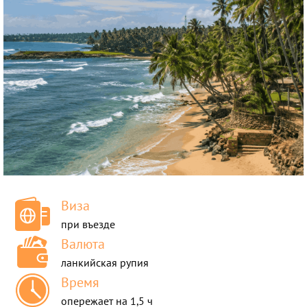
Россия
Таиланд
Турция
Узбекистан
Шри-Ланка
Виза
при въезде
Валюта
ланкийская рупия
Время
опережает на 1,5 ч