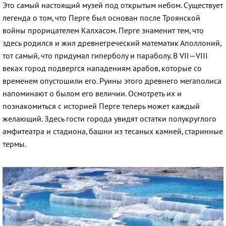
Это самый настоящий музей под открытым небом. Существует
легенда о том, что Перге был основан после Троянской
войны прорицателем Калхасом. Перге знаменит тем, что
здесь родился и жил древнегреческий математик Аполлоний,
тот самый, что придумал гиперболу и параболу. В VII—VIII
веках город подвергся нападениям арабов, которые со
временем опустошили его. Руины этого древнего мегаполиса
напоминают о былом его величии. Осмотреть их и
познакомиться с историей Перге теперь может каждый
желающий. Здесь гости города увидят остатки полукруглого
амфитеатра и стадиона, башни из тесаных камней, старинные
термы.