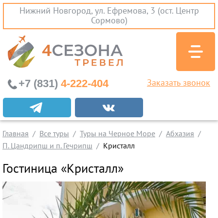
Нижний Новгород, ул. Ефремова, 3 (ост. Центр
Сормово)
+7 (831)
4-222-404
Заказать звонок
Экскурсионные туры
Заграничные экскурсии
Главная
Все туры
Туры на Черное Море
Абхазия
Туры на Черное Море
П. Цандрипш и п. Гечрипш
Кристалл
Краснодарский Край
Гостиница «Кристалл»
Абхазия
Крым
Проезд без проживания
Вылеты из Нижнего Новгорода