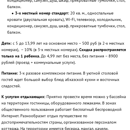
кондиционер, санузел, душ, шкаф, прикроватные тумбочки, стол,
балкон.
3-х местный номер стандарт:
20 кв. м., односпальные
кровати (двуспальная кровать), Wi-Fi, телевизор, холодильник,
кондиционер, санузел, душ, шкаф, прикроватные тумбочки, стол,
балкон.
Дети:
с 5 до 13,99 лет на основное место – 500 руб (в 2-х местных
номерах), – 10% (в 3-х местных номерах).
Скидка распространяется
только на 1 ребенка.
До 4,99 лет без места, без питания – 8900
рублей (проезд + коммунальные услуги).
Питание:
3-х разовое комплексное питание. В уютной столовой
гостей ждет большой выбор блюд абхазской кухни и восточных
сладостей.
К услугам отдыхающих:
Приятно провести время можно у бассейна
на территории гостиницы, оборудованного лежаками. В зонах
общественного пользования работает бесплатный беспроводной
Интернет. Разнообразит отдых путешествие по
достопримечательностям страны, организованное персоналом
коттеджа. На территории имеется беседка, мангал, качели.