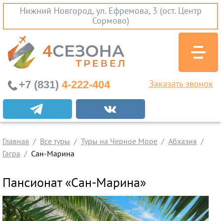
Нижний Новгород, ул. Ефремова, 3 (ост. Центр
Сормово)
+7 (831)
4-222-404
Заказать звонок
Экскурсионные туры
Заграничные экскурсии
Главная
Туры на Черное Море
Все туры
Туры на Черное Море
Абхазия
Гагра
Сан-Марина
Краснодарский Край
Абхазия
Пансионат «Сан-Марина»
Крым
Проезд без проживания
Вылеты из Нижнего Новгорода