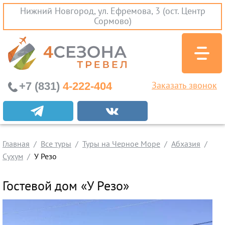
Нижний Новгород, ул. Ефремова, 3 (ост. Центр
Сормово)
+7 (831)
4-222-404
Заказать звонок
Экскурсионные туры
Заграничные экскурсии
Главная
Туры на Черное Море
Все туры
Туры на Черное Море
Абхазия
Сухум
У Резо
Краснодарский Край
Абхазия
Гостевой дом «У Резо»
Крым
Проезд без проживания
Вылеты из Нижнего Новгорода