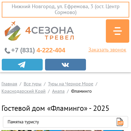
Нижний Новгород, ул. Ефремова, 3 (ост. Центр
Сормово)
+7 (831)
4-222-404
Заказать звонок
Экскурсионные туры
Заграничные экскурсии
Главная
Туры на Черное Море
Все туры
Туры на Черное Море
Краснодарский Край
Анапа
Фламинго
Краснодарский Край
Абхазия
Гостевой дом «Фламинго» - 2025
Крым
Проезд без проживания
Памятка туристу
Вылеты из Нижнего Новгорода