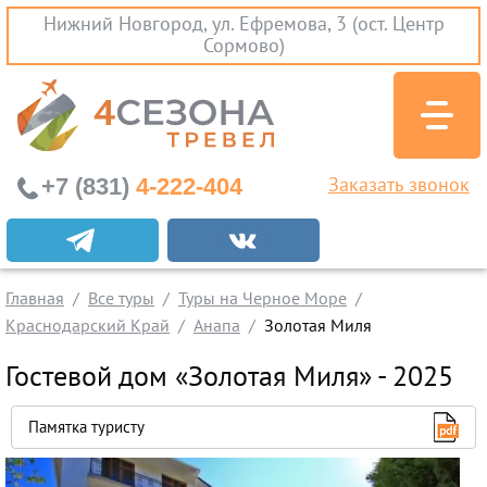
Нижний Новгород, ул. Ефремова, 3 (ост. Центр
Сормово)
+7 (831)
4-222-404
Заказать звонок
Экскурсионные туры
Заграничные экскурсии
Главная
Все туры
Туры на Черное Море
Туры на Черное Море
Краснодарский Край
Анапа
Золотая Миля
Краснодарский Край
Гостевой дом «Золотая Миля» - 2025
Абхазия
Крым
Памятка туристу
Проезд без проживания
Вылеты из Нижнего Новгорода