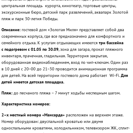
центральная площадь курорта, кинотеатр, торговые центры,
экскурсионные бюро, детский парк развлечений, аквапарк Золотой
пляж и парк 30-летия Победы.
Описание:
гостевой дом «Золотая Миля» представляет собой два
современных корпуса, где все предназначено для комфортного и
семейного отдыха. К услугам отдыхающих имеются
три бассейна
с подогревом с 01.05 по 30.09
, зона для загара, прокат пляжного
инвентаря, прачечная, гладильная. Территория закрытая,
оборудованная видеонаблюдением, вход по чип-ключам. Один раз
в 10 дней с 20−00 до 21−30 проводится анимационная программа
для детей. На всей территории гостевого дома работает Wi-Fi.
Для
детей имеется детская площадка.
Пляж:
до песчаного пляжа – 7 минут ходьбы неспешным шагом.
Характеристика номеров:
2–х местный номера «Мансарда»
расположен на верхнем этаже.
Номер оборудован: двуспальной кроватью или двумя
односпальными кроватями, холодильником, телевизором ЖК, сплит-