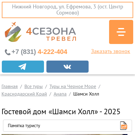
Нижний Новгород, ул. Ефремова, 3 (ост. Центр
Сормово)
+7 (831)
4-222-404
Заказать звонок
Экскурсионные туры
Заграничные экскурсии
Главная
Туры на Черное Море
Все туры
Туры на Черное Море
Краснодарский Край
Анапа
Шамси Холл
Краснодарский Край
Абхазия
Гостевой дом «Шамси Холл» - 2025
Крым
Проезд без проживания
Памятка туристу
Вылеты из Нижнего Новгорода