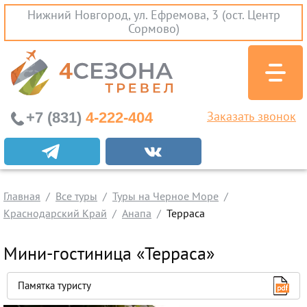
Нижний Новгород, ул. Ефремова, 3 (ост. Центр
Сормово)
+7 (831)
4-222-404
Заказать звонок
Экскурсионные туры
Заграничные экскурсии
Главная
Туры на Черное Море
Все туры
Туры на Черное Море
Краснодарский Край
Анапа
Терраса
Краснодарский Край
Абхазия
Мини-гостиница «Терраса»
Крым
Проезд без проживания
Памятка туристу
Вылеты из Нижнего Новгорода