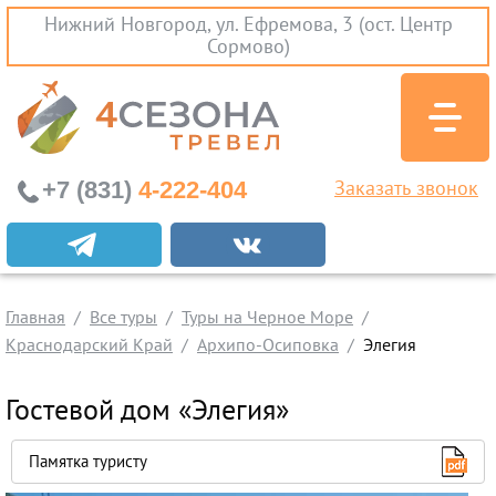
Нижний Новгород, ул. Ефремова, 3 (ост. Центр
Сормово)
+7 (831)
4-222-404
Заказать звонок
Экскурсионные туры
Заграничные экскурсии
Главная
Туры на Черное Море
Все туры
Туры на Черное Море
Краснодарский Край
Архипо-Осиповка
Элегия
Краснодарский Край
Абхазия
Гостевой дом «Элегия»
Крым
Проезд без проживания
Памятка туристу
Вылеты из Нижнего Новгорода