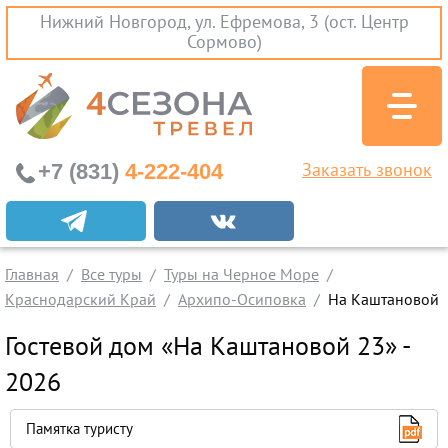
Нижний Новгород, ул. Ефремова, 3 (ост. Центр
Сормово)
+7 (831)
4-222-404
Заказать звонок
Экскурсионные туры
Заграничные экскурсии
Главная
Все туры
Туры на Черное Море
Туры на Черное Море
Краснодарский Край
Архипо-Осиповка
На Каштановой
Краснодарский Край
Гостевой дом «На Каштановой 23» -
Абхазия
2026
Крым
Проезд без проживания
Памятка туристу
Вылеты из Нижнего Новгорода