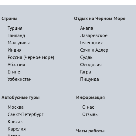
Страны
Отдых на Черном Море
Турция
Анапа
Таиланд
Лазаревское
Мальдивы
Геленджик
Индия
Сочи и Адлер
Россия (Черное море)
Судак
Абхазия
Феодосия
Египет
Гагра
Узбекистан
Пицунда
Автобусные туры
Информация
Москва
О нас
Санкт-Петербург
Отзывы
Кавказ
Карелия
Часы работы