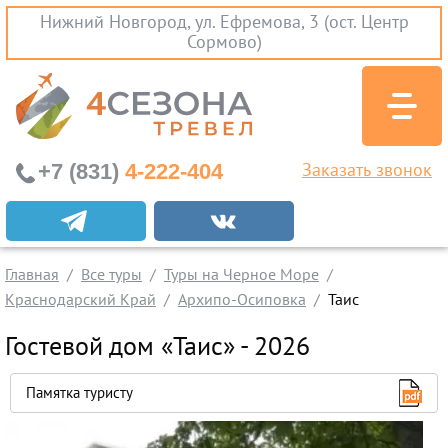
Нижний Новгород, ул. Ефремова, 3 (ост. Центр
Сормово)
+7 (831)
4-222-404
Заказать звонок
Экскурсионные туры
Заграничные экскурсии
Главная
Все туры
Туры на Черное Море
Туры на Черное Море
Краснодарский Край
Архипо-Осиповка
Таис
Краснодарский Край
Гостевой дом «Таис» - 2026
Абхазия
Крым
Памятка туристу
Проезд без проживания
Вылеты из Нижнего Новгорода