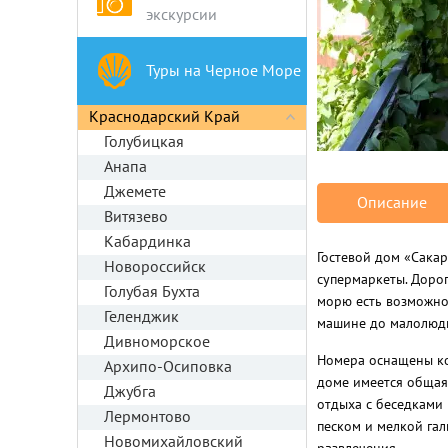
экскурсии
Туры на Черное Море
Краснодарский Край
Голубицкая
Анапа
Джемете
Описание
Витязево
Кабардинка
Гостевой дом «Сакар
Новороссийск
супермаркеты. Дорог
Голубая Бухта
морю есть возможнос
Геленджик
машине до малолюдн
Дивноморское
Номера оснащены ко
Архипо-Осиповка
доме имеется общая 
Джубга
отдыха с беседками 
Лермонтово
песком и мелкой гал
Новомихайловский