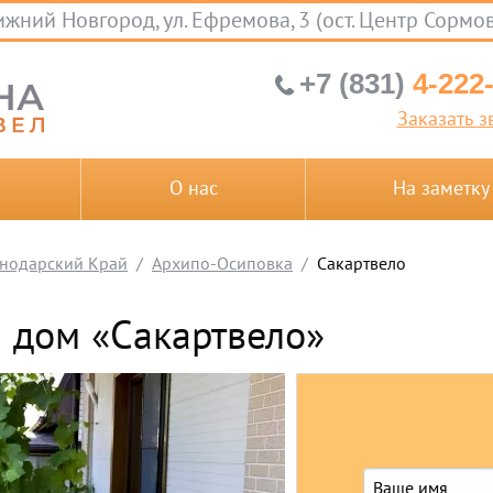
жний Новгород, ул. Ефремова, 3 (ост. Центр Сормо
+7 (831)
4-222
Заказать з
О нас
На заметку
нодарский Край
Архипо-Осиповка
Сакартвело
й дом «Сакартвело»