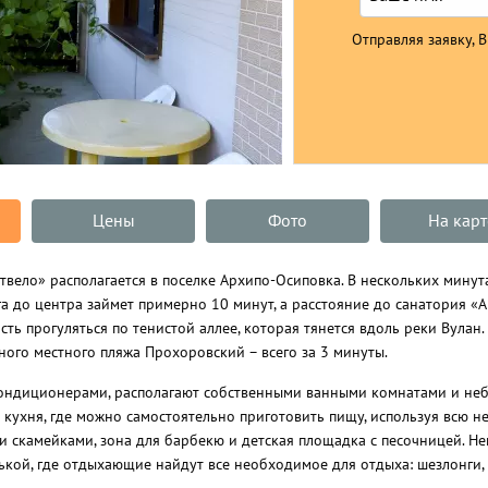
Отправляя заявку, 
Цены
Фото
На карт
твело» располагается в поселке Архипо-Осиповка. В нескольких мину
а до центра займет примерно 10 минут, а расстояние до санатория «А
ть прогуляться по тенистой аллее, которая тянется вдоль реки Вулан.
ого местного пляжа Прохоровский – всего за 3 минуты.
ндиционерами, располагают собственными ванными комнатами и не
кухня, где можно самостоятельно приготовить пищу, используя всю н
и скамейками, зона для барбекю и детская площадка с песочницей. Н
ькой, где отдыхающие найдут все необходимое для отдыха: шезлонги,