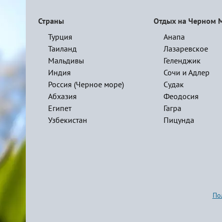
Страны
Отдых на Черном 
Турция
Анапа
Таиланд
Лазаревское
Мальдивы
Геленджик
Индия
Сочи и Адлер
Россия (Черное море)
Судак
Абхазия
Феодосия
Египет
Гагра
Узбекистан
Пицунда
По