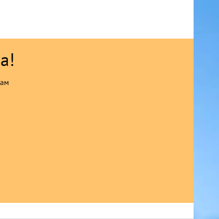
а!
сам