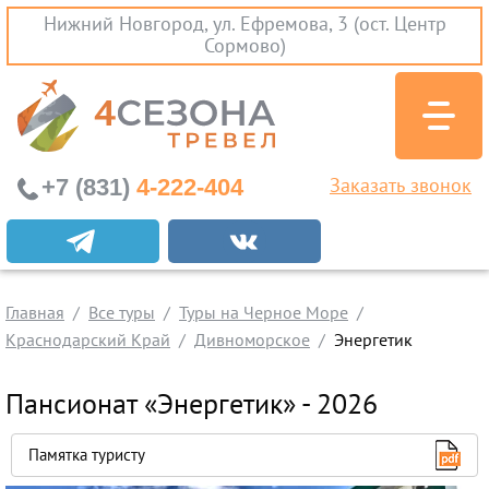
Нижний Новгород, ул. Ефремова, 3 (ост. Центр
Сормово)
+7 (831)
4-222-404
Заказать звонок
Экскурсионные туры
Заграничные экскурсии
Главная
Туры на Черное Море
Все туры
Туры на Черное Море
Краснодарский Край
Дивноморское
Энергетик
Краснодарский Край
Абхазия
Пансионат «Энергетик» - 2026
Крым
Проезд без проживания
Памятка туристу
Вылеты из Нижнего Новгорода