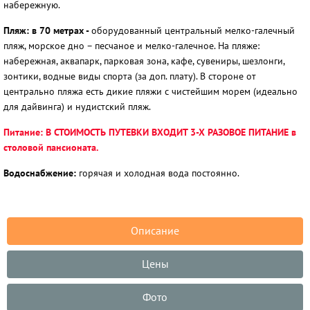
набережную.
Пляж: в 70 метрах -
оборудованный центральный мелко-галечный
пляж, морское дно – песчаное и мелко-галечное. На пляже:
набережная, аквапарк, парковая зона, кафе, сувениры, шезлонги,
зонтики, водные виды спорта (за доп. плату). В стороне от
центрально пляжа есть дикие пляжи с чистейшим морем (идеально
для дайвинга) и нудистский пляж.
Питание: В СТОИМОСТЬ ПУТЕВКИ ВХОДИТ 3-Х РАЗОВОЕ ПИТАНИЕ в
столовой пансионата.
Водоснабжение:
горячая и холодная вода постоянно.
Описание
Цены
Фото