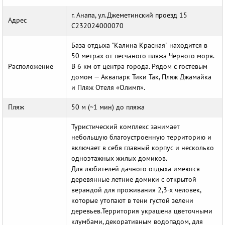
г. Анапа, ул.Джеметинский проезд 15
Адрес
С232024000070
База отдыха "Калина Красная" находится в
50 метрах от песчаного пляжа Черного моря.
Расположение
В 6 км от центра города. Рядом с гостевым
домом — Аквапарк Тики Так, Пляж Джамайка
и Пляж Отеля «Олимп».
Пляж
50 м (~1 мин) до пляжа
Туристический комплекс занимает
небольшую благоустроенную территорию и
включает в себя главный корпус и несколько
одноэтажных жилых домиков.
Для любителей дачного отдыха имеются
деревянные летние домики с открытой
верандой для проживания 2,3-х человек,
которые утопают в тени густой зелени
деревьев.Территория украшена цветочными
клумбами, декоративным водопадом, для