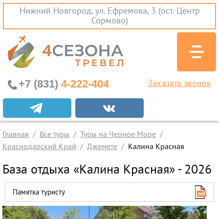
Нижний Новгород, ул. Ефремова, 3 (ост. Центр
Сормово)
+7 (831)
4-222-404
Заказать звонок
Экскурсионные туры
Заграничные экскурсии
Главная
Все туры
Туры на Черное Море
Туры на Черное Море
Краснодарский Край
Джемете
Калина Красная
Краснодарский Край
База отдыха «Калина Красная» - 2026
Абхазия
Крым
Памятка туристу
Проезд без проживания
Вылеты из Нижнего Новгорода