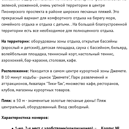
зеленой, ухоженной, очень уютной территории в центре
Пионерского проспекта в районе широких песчаных пляжей. Это
прекрасный вариант для комфортного отдыха на берегу моря,
семейного отдыха и отдыха с детьми. . На большой благоустроенной
территории есть все необходимое для полноценного отдыха.
На территории:
оборудованы зоны отдыха, открытые бассейны
(взрослый и детский), детская площадка, сауна с бассейном, бильярд,
волейбольная площадка, теннисный корт, настольный теннис,
аэрохоккей, бар-караоке, столовая, кафе.
Расположение:
Находится в самом центре курортной зоны Джемете.
В 10 минут ходьбы - рынок "Джемете", Парк развлечений и
аттракционов, Аквапарк "Тики-Так", множество кафе, ресторанов,
клубов, магазины курортных товаров.
Пляж:
в 50 м - знаменитые золотые песчаные дюны! Пляж
центральный, оборудованный. Вход свободный.
Характеристика номеров:
1-но, 2-х мест. с удобствами(кондиционер)
–
Корпус №