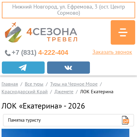
Нижний Новгород, ул. Ефремова, 3 (ост. Центр
Сормово)
+7 (831)
4-222-404
Заказать звонок
Экскурсионные туры
Заграничные экскурсии
Главная
Все туры
Туры на Черное Море
Туры на Черное Море
Краснодарский Край
Джемете
ЛОК Екатерина
Краснодарский Край
ЛОК «Екатерина» - 2026
Абхазия
Крым
Памятка туристу
Проезд без проживания
Вылеты из Нижнего Новгорода