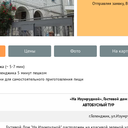
Отправляя заявку, 
Цены
Фото
На карт
жа (~ 5-7 мин)
еленджика 5 минут пешком
ни для самостоятельного приготовления пищи
«На Изумрудной»,
Гостевой дом
АВТОБУСНЫЙ ТУР
г.Геленджик, ул.Изумр
Гостевой Дом "На Изумрудной" расположен на красивой зеленой ул