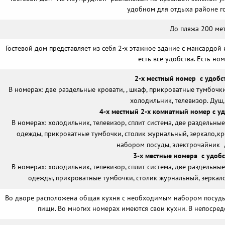
удобном для отдыха районе г
До пляжа 200 ме
Гостевой дом представляет из себя 2-х этажное здание с мансардой 
есть все удобства. Есть но
2-х местный номер с удобс
В номерах: две раздельные кровати, , шкаф, прикроватные тумбочки,
холодильник, телевизор. Душ,
4-х местный 2-х комнатный номер с у
В номерах: холодильник, телевизор, сплит система, две раздельны
одежды, прикроватные тумбочки, столик журнальный, зеркало,кре
набором посуды, электрочайник Д
3-х местные номера с удобс
В номерах: холодильник, телевизор, сплит система, две раздельны
одежды, прикроватные тумбочки, столик журнальный, зеркало,
Во дворе расположена общая кухня с необходимым набором посуды 
пищи. Во многих номерах имеются свои кухни. В непосред