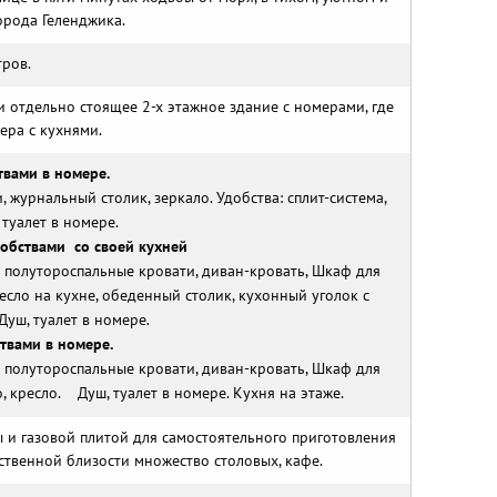
орода Геленджика.
тров.
и отдельно стоящее 2-х этажное здание с номерами, где
мера с кухнями.
твами в номере.
 журнальный столик, зеркало. Удобства: сплит-система,
 туалет в номере.
добствами со своей кухней
е полутороспальные кровати, диван-кровать, Шкаф для
сло на кухне, обеденный столик, кухонный уголок с
уш, туалет в номере
.
твами в номере.
е полутороспальные кровати, диван-кровать, Шкаф для
 кресло. Душ, туалет в номере. Кухня на этаже.
и газовой плитой для самостоятельного приготовления
ственной близости множество столовых, кафе.