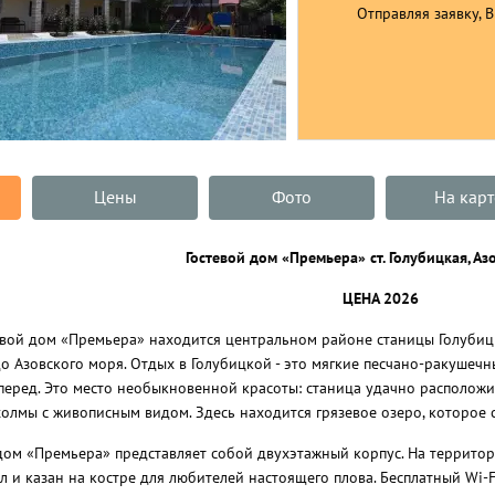
Отправляя заявку, 
Цены
Фото
На карт
Гостевой дом «Премьера» ст. Голубицкая, Аз
ЦЕНА 2026
евой дом «Премьера» находится центральном районе станицы Голубицк
 Азовского моря. Отдых в Голубицкой - это мягкие песчано-ракушечн
перед. Это место необыкновенной красоты: станица удачно располож
олмы с живописным видом. Здесь находится грязевое озеро, которое 
дом «Премьера» представляет собой двухэтажный корпус. На территор
 и казан на костре для любителей настоящего плова. Бесплатный Wi-Fi