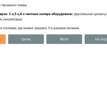
 песчаного пляжа.
еров:
2-х,3-х,4-х местные номера оборудованы:
двуспальная кровать/ 
к, санузел/душ.
 столовая, где можно заказать 3-х разовое питание.
Цены
Фото
На кар