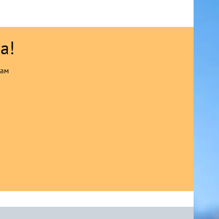
а!
сам