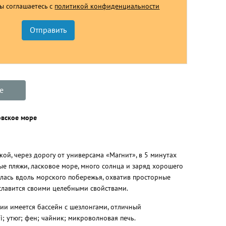
Вы соглашаетесь с
политикой конфиденциальности
е
овское море
ой, через дорогу от универсама «Магнит», в 5 минутах
ые пляжи, ласковое море, много солнца и заряд хорошего
илась вдоль морского побережья, охватив просторные
славится своими целебными свойствами.
ии имеется бассейн с шезлонгами, отличный
; утюг; фен; чайник; микроволновая печь.