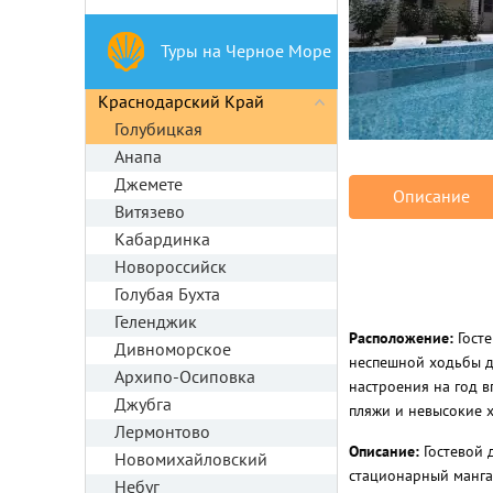
Туры на Черное Море
Краснодарский Край
Голубицкая
Анапа
Джемете
Описание
Витязево
Кабардинка
Новороссийск
Голубая Бухта
Геленджик
Расположение:
Гост
Дивноморское
неспешной ходьбы до
Архипо-Осиповка
настроения на год в
Джубга
пляжи и невысокие х
Лермонтово
Описание:
Гостевой 
Новомихайловский
стационарный мангал
Небуг