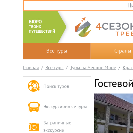
Ни
Все туры
Страны
Главная
Все туры
Туры на Черное Море
Крас
Гостево
Поиск туров
Экскурсионные туры
Заграничные
экскурсии