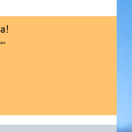
а!
сам