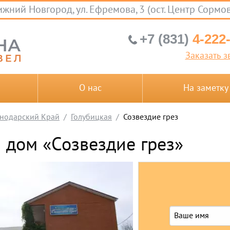
жний Новгород, ул. Ефремова, 3 (ост. Центр Сормо
+7 (831)
4-222
Заказать з
О нас
На заметку
нодарский Край
Голубицкая
Созвездие грез
й дом «Созвездие грез»