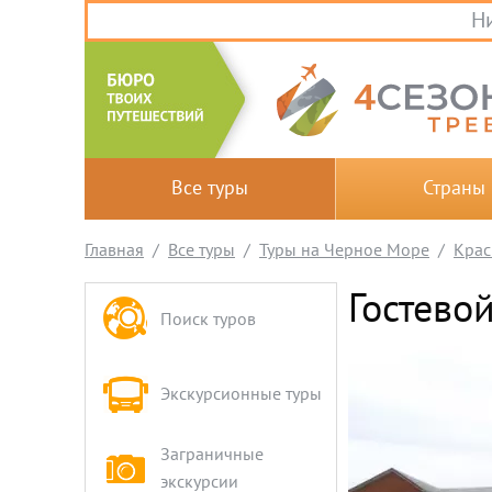
Ни
Все туры
Страны
Главная
Все туры
Туры на Черное Море
Крас
Гостево
Поиск туров
Экскурсионные туры
Заграничные
экскурсии