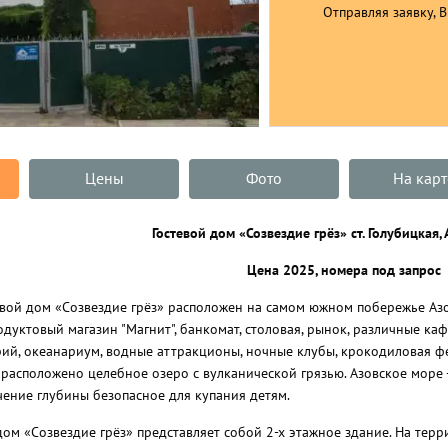
Отправляя заявку, 
Цены
Фото
На карт
Гостевой дом «Созвездие грёз» ст. Голубицкая,
Цена 2025, номера под запрос
вой дом «Созвездие грёз» расположен на самом южном побережье Азовск
дуктовый магазин "Магнит", банкомат, столовая, рынок, различные каф
ий, океанариум, водные аттракционы, ночные клубы, крокодиловая фе
расположено целебное озеро с вулканической грязью. Азовское море 
чение глубины безопасное для купания детям.
дом «Созвездие грёз» представляет собой 2-х этажное здание. На терр