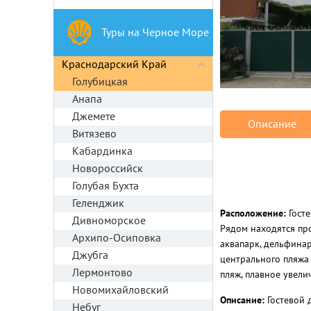
Туры на Черное Море
Краснодарский Край
Голубицкая
Анапа
Джемете
Описание
Витязево
Кабардинка
Новороссийск
Голубая Бухта
Геленджик
Расположение:
Госте
Дивноморское
Рядом находятся про
Архипо-Осиповка
аквапарк, дельфинар
Джубга
центрального пляжа 
Лермонтово
пляж, плавное увели
Новомихайловский
Описание:
Гостевой 
Небуг