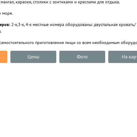
мангал, караоке, столики с зонтиками и креслами для отдыха.
 моря.
еров:
2-х,3-х, 4-х местные номера оборудованы: двуспальная кровать/ д
.
самостоятельного приготовления пищи со всем необходимым оборудо
Цены
Фото
На кар