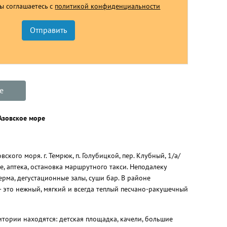
Вы соглашаетесь с
политикой конфиденциальности
е
 Азовское море
ого моря. г. Темрюк, п. Голубицкой, пер. Клубный, 1/а/
е, аптека, остановка маршрутного такси. Неподалеку
рма, дегустационные залы, суши бар. В районе
- это нежный, мягкий и всегда теплый песчано-ракушечный
итории находятся: детская площадка, качели, большие