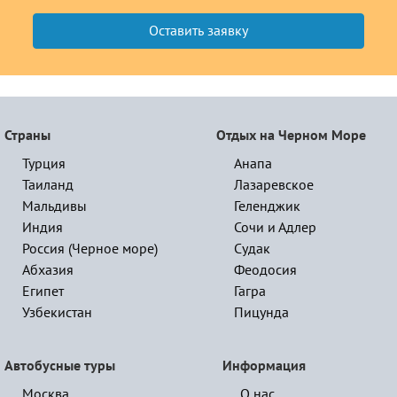
Страны
Отдых на Черном Море
Турция
Анапа
Таиланд
Лазаревское
Мальдивы
Геленджик
Индия
Сочи и Адлер
Россия (Черное море)
Судак
Абхазия
Феодосия
Египет
Гагра
Узбекистан
Пицунда
Автобусные туры
Информация
Москва
О нас