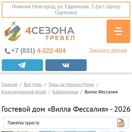
Нижний Новгород, ул. Ефремова, 3 (ост. Центр
Сормово)
+7 (831)
4-222-404
Заказать звонок
Экскурсионные туры
Заграничные экскурсии
Главная
Туры на Черное Море
Все туры
Туры на Черное Море
Краснодарский Край
Кабардинка
Вилла Фессалия
Краснодарский Край
Абхазия
Гостевой дом «Вилла Фессалия» - 2026
Крым
Проезд без проживания
Памятка туристу
Вылеты из Нижнего Новгорода