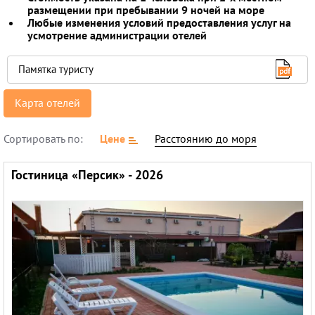
размещении при пребывании 9 ночей на море
Горящие туры
Любые изменения условий предоставления услуг на
усмотрение администрации отелей
Раннее бронирование
Памятка туристу
Железнодорожные туры
Круизы
Карта отелей
Сортировать по:
Цене
Расстоянию до моря
Гостиница «Персик» - 2026