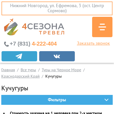
Нижний Новгород, ул. Ефремова, 3 (ост. Центр
Сормово)
+7 (831)
4-222-404
Заказать звонок
Экскурсионные туры
Заграничные экскурсии
Главная
Все туры
Туры на Черное Море
Туры на Черное Море
Краснодарский Край
Кучугуры
Краснодарский Край
Кучугуры
Абхазия
Крым
Фильтры
Проезд без проживания
Вылеты из Нижнего Новгорода
Стоимость указана на 1 человека при 2-х местном