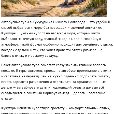
Автобусные туры в Кучугуры из Нижнего Новгорода — это удобный
способ выбраться к морю без пересадок и сложной логистики.
Кучугуры — уютный курорт на Азовском море, который часто
выбирают за тёплую воду, плавный заход в море и спокойную
атмосферу. Такой формат особенно подходит для семейного отдыха,
поездок с детьми и тех, кто хочет провести отпуск размеренно,
ближе к пляжу и морскому воздуху.
Пакет автобусного тура помогает сразу закрыть главные вопросы
поездки. В туры включены проезд на автобусе, проживание в отелях
и страховка на переезд. Вам не нужно отдельно подбирать билеты,
искать варианты размещения и переживать за организационные
детали — вы выбираете даты и подходящий отель, а дальше всё
складывается в понятный маршрут «выезд — дорога — заселение —
отдых».
Кучугуры ценят за курортную простоту и комфорт: пляжный отдых,
прогулки, сезонные развлечения, местные кафе и рынки с южными