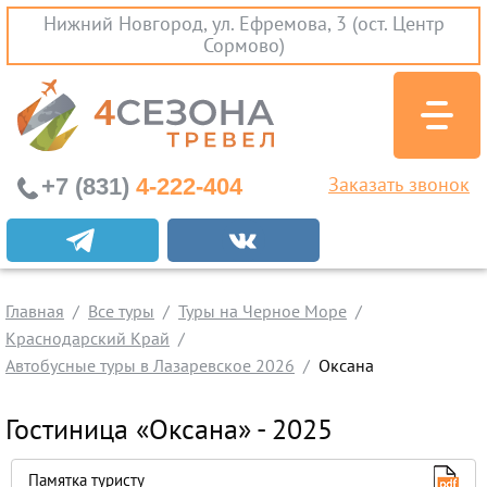
Нижний Новгород, ул. Ефремова, 3 (ост. Центр
Сормово)
+7 (831)
4-222-404
Заказать звонок
Экскурсионные туры
Заграничные экскурсии
Главная
Туры на Черное Море
Все туры
Туры на Черное Море
Краснодарский Край
Краснодарский Край
Автобусные туры в Лазаревское 2026
Оксана
Абхазия
Крым
Гостиница «Оксана» - 2025
Проезд без проживания
Памятка туристу
Вылеты из Нижнего Новгорода