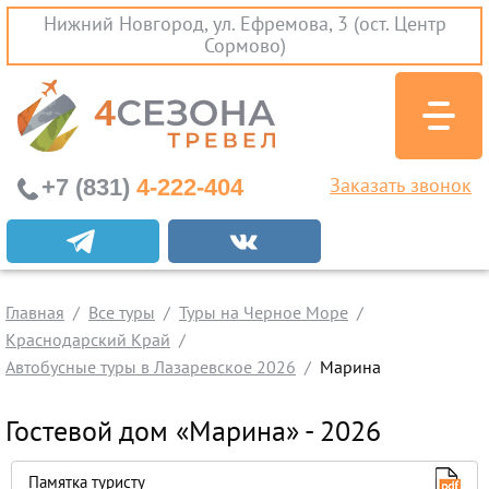
Нижний Новгород, ул. Ефремова, 3 (ост. Центр
Сормово)
+7 (831)
4-222-404
Заказать звонок
Экскурсионные туры
Заграничные экскурсии
Главная
Туры на Черное Море
Все туры
Туры на Черное Море
Краснодарский Край
Краснодарский Край
Автобусные туры в Лазаревское 2026
Марина
Абхазия
Крым
Гостевой дом «Марина» - 2026
Проезд без проживания
Памятка туристу
Вылеты из Нижнего Новгорода