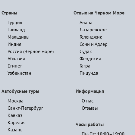
Страны
Отдых на Черном Море
Турция
Анапа
Таиланд
Лазаревское
Мальдивы
Геленджик
Индия
Сочи и Адлер
Россия (Черное море)
Судак
Абхазия
Феодосия
Египет
Гагра
Узбекистан
Пицунда
Автобусные туры
Информация
Москва
О нас
Санкт-Петербург
Отзывы
Кавказ
Карелия
Часы работы
Казань
Пн-Пт:
10:00–19:00