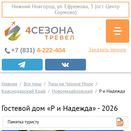
Нижний Новгород, ул. Ефремова, 3 (ост. Центр
Сормово)
+7 (831)
4-222-404
Заказать звонок
Экскурсионные туры
Заграничные экскурсии
Главная
Туры на Черное Море
Все туры
Туры на Черное Море
Краснодарский Край
Новомихайловский
Р и Надежда
Краснодарский Край
Абхазия
Гостевой дом «Р и Надежда» - 2026
Крым
Проезд без проживания
Памятка туристу
Вылеты из Нижнего Новгорода