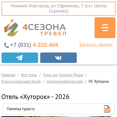
Нижний Новгород, ул. Ефремова, 3 (ост. Центр
Сормово)
+7 (831)
4-222-404
Заказать звонок
Экскурсионные туры
Заграничные экскурсии
Главная
Туры на Черное Море
Все туры
Туры на Черное Море
Краснодарский Край
Новомихайловский
ГК Хуторок
Краснодарский Край
Абхазия
Отель «Хуторок» - 2026
Крым
Проезд без проживания
Памятка туристу
Вылеты из Нижнего Новгорода