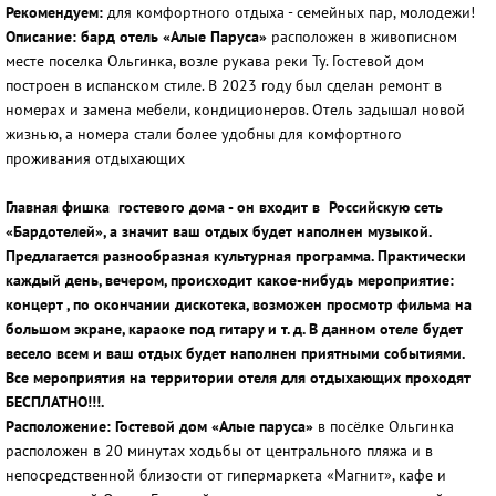
Рекомендуем:
для комфортного отдыха - семейных пар, молодежи!
Описание: бард отель «Алые Паруса»
расположен в живописном
месте поселка Ольгинка, возле рукава реки Ту. Гостевой дом
построен в испанском стиле. В 2023 году был сделан ремонт в
номерах и замена мебели, кондиционеров. Отель задышал новой
жизнью, а номера стали более удобны для комфортного
проживания отдыхающих
Главная фишка гостевого дома - он входит в Российскую сеть
«Бардотелей», а значит ваш отдых будет наполнен музыкой.
Предлагается разнообразная культурная программа. Практически
каждый день, вечером, происходит какое-нибудь мероприятие:
концерт , по окончании дискотека, возможен просмотр фильма на
большом экране, караоке под гитару и т. д. В данном отеле будет
весело всем и ваш отдых будет наполнен приятными событиями.
Все мероприятия на территории отеля для отдыхающих проходят
БЕСПЛАТНО!!!.
Расположение:
Гостевой дом «Алые паруса»
в посёлке Ольгинка
расположен в 20 минутах ходьбы от центрального пляжа и в
непосредственной близости от гипермаркета «Магнит», кафе и