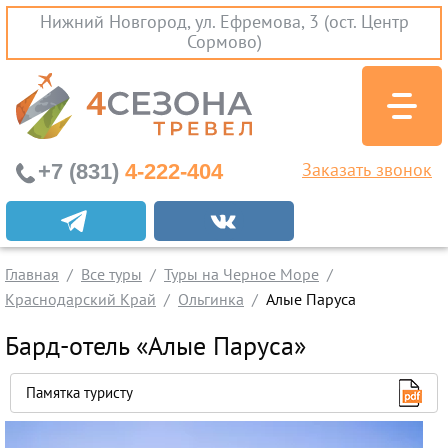
Нижний Новгород, ул. Ефремова, 3 (ост. Центр
Сормово)
+7 (831)
4-222-404
Заказать звонок
Экскурсионные туры
Заграничные экскурсии
Главная
Все туры
Туры на Черное Море
Туры на Черное Море
Краснодарский Край
Ольгинка
Алые Паруса
Краснодарский Край
Бард-отель «Алые Паруса»
Абхазия
Крым
Памятка туристу
Проезд без проживания
Вылеты из Нижнего Новгорода