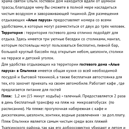
храма святой Ольги. Гостевой дом находится вдали от шумной
трассы, благодаря чему Вы сможете в полной мере насладиться
чистым воздухом и завораживающей тишиной. Для размещения
отдыхающих
«Алые паруса»
предоставляет номера со всеми
удобствами, в которых могут разместиться от двух до трёх человек.
Территория
: территория гостевого дома отлично подойдёт для
отдыха. Здесь имеется три уютные беседки со столиками, мангал,
которым постояльцы могут пользоваться бесплатно, пивной бар,
большой круглый бассейн под открытым небом, шезлонги, столики
на террасе и детский уголок.
Для удобства отдыхающих на территории
гостевого дома «Алые
паруса» в Ольгинке
имеется общая кухня со всей необходимой
посудой и бытовой техникой, а также бесплатная автостоянка для
тех, кто захочет приехать на своем автомобиле. Работает кафе , где
предлагается питание для гостей
Пляж:
1,2 км (15 минут ходьбы)
-
галечный. Предоставляется 2 раза
в день бесплатный трансфер на пляж на микроавтобусах (по
расписанию).
На пляже: прогулочная набережная с кафе и
дискотеками, шезлонги, зонтики, водные развлечения - за доп.плату.
Пляж Ольгинки является самым чистым среди всех пляжей
Туапсинского района, так как его добросовестно убирают и летом и