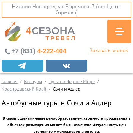
Нижний Новгород, ул. Ефремова, 3 (ост. Центр
Сормово)
+7 (831)
4-222-404
Заказать звонок
Экскурсионные туры
Заграничные экскурсии
Главная
Все туры
Туры на Черное Море
Туры на Черное Море
Краснодарский Край
Сочи и Адлер
Краснодарский Край
Автобусные туры в Сочи и Адлер
Абхазия
Крым
В связи с динамичным ценообразованием, стоимость проживания в
Проезд без проживания
объектах размещения может быть изменена. Актуальность цен
Вылеты из Нижнего Новгорода
уточняйте у менеджеров агентства.