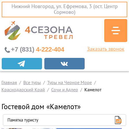
Нижний Новгород, ул. Ефремова, 3 (ост. Центр
Сормово)
+7 (831)
4-222-404
Заказать звонок
Экскурсионные туры
Заграничные экскурсии
Главная
Туры на Черное Море
Все туры
Туры на Черное Море
Краснодарский Край
Сочи и Адлер
Камелот
Краснодарский Край
Абхазия
Гостевой дом «Камелот»
Крым
Проезд без проживания
Памятка туристу
Вылеты из Нижнего Новгорода