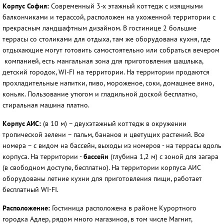
Корпус София
:
Современный 3-х этажный коттедж с изящными
балкончиками и терассой, расположен на ухоженной территории с
прекрасным ландшафтным дизайном. В гостинице 2 большие
террасы со столиками для отдыха, там же оборудована кухня, где
отдыхающие могут готовить самостоятельно или собраться вечером
компанией, есть мангальная зона для приготовления шашлыка,
детский городок, WI-FI на территории. На территории продаются
прохладительные напитки, пиво, мороженое, соки, домашнее вино,
коньяк. Пользование утюгом и гладильной доской бесплатно,
стиральная машина платно.
Корпус АИС:
(в 10 м) – двухэтажный коттедж в окружении
тропической зелени – пальм, бананов и цветущих растений. Все
номера – с видом на бассейн, выходы из номеров - на террасы вдоль
корпуса. На территории -
бассейн
(глубина 1,2 м) с зоной для загара
(в свободном доступе, бесплатно). На территории корпуса АИС
оборудованы летние кухни для приготовления пищи, работает
бесплатный WI-FI.
Расположение:
Гостиница расположена в районе Курортного
городка Адлер, рядом много магазинов, в том числе Магнит,