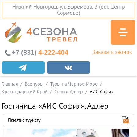
Нижний Новгород, ул. Ефремова, 3 (ост. Центр
Сормово)
+7 (831)
4-222-404
Заказать звонок
Экскурсионные туры
Заграничные экскурсии
Главная
Все туры
Туры на Черное Море
Туры на Черное Море
Краснодарский Край
Сочи и Адлер
АИС-София
Краснодарский Край
Гостиница «АИС-София», Адлер
Абхазия
Крым
Памятка туристу
Проезд без проживания
Вылеты из Нижнего Новгорода