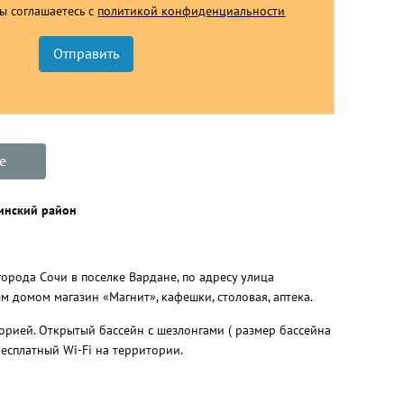
Вы соглашаетесь с
политикой конфиденциальности
е
чинский район
орода Сочи в поселке Вардане, по адресу улица
м домом магазин «Магнит», кафешки, столовая, аптека.
орией. Открытый бассейн с шезлонгами ( размер бассейна
 бесплатный Wi-Fi на территории.