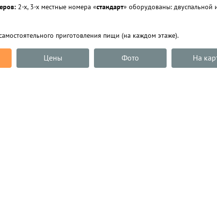
меров:
2-х, 3-х местные номера «
стандарт
» оборудованы: двуспальной и
самостоятельного приготовления пищи (на каждом этаже).
Цены
Фото
На кар