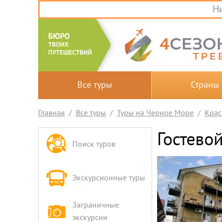
Ни
Все туры
Страны
Главная
Все туры
Туры на Черное Море
Крас
Гостево
Поиск туров
Экскурсионные туры
Заграничные
экскурсии