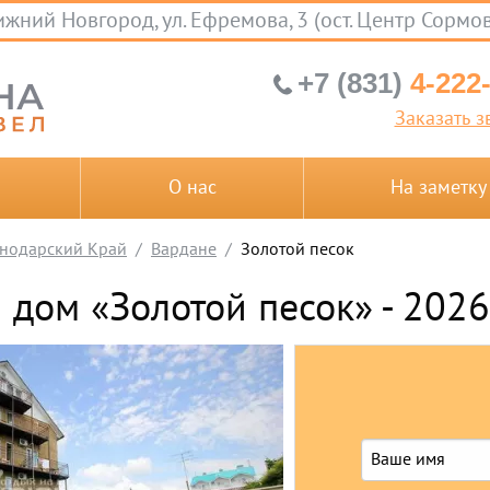
жний Новгород, ул. Ефремова, 3 (ост. Центр Сормо
+7 (831)
4-222
Заказать з
О нас
На заметку
нодарский Край
Вардане
Золотой песок
й дом «Золотой песок» - 2026