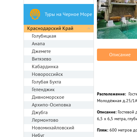
Туры на Черное Море
Краснодарский Край
Голубицкая
Анапа
Джемете
Описание
Витязево
Кабардинка
Новороссийск
Голубая Бухта
Геленджик
Расположение:
Гост
Дивноморское
Молодёжная д.25/1А.
Архипо-Осиповка
Описание:
Гостевой 
Джубга
6,5 х 6,5 метра, глу
Лермонтово
Новомихайловский
Пляж:
600 метров до
Небуг