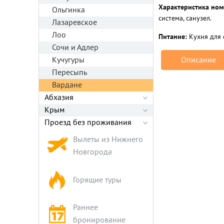
Характеристика но
Ольгинка
система, санузел.
Лазаревское
Лоо
Питание:
Кухня для 
Сочи и Адлер
Кучугуры
Описание
Пересыпь
Вардане
Абхазия
Крым
Проезд без проживания
Вылеты из Нижнего
Новгорода
Горящие туры
Раннее
бронирование